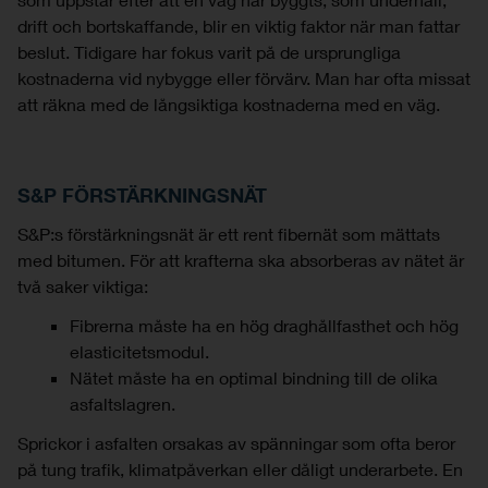
drift och bortskaffande, blir en viktig faktor när man fattar
beslut. Tidigare har fokus varit på de ursprungliga
kostnaderna vid nybygge eller förvärv. Man har ofta missat
att räkna med de långsiktiga kostnaderna med en väg.
S&P FÖRSTÄRKNINGSNÄT
S&P:s förstärkningsnät är ett rent fibernät som mättats
med bitumen. För att krafterna ska absorberas av nätet är
två saker viktiga:
Fibrerna måste ha en hög draghållfasthet och hög
elasticitetsmodul.
Nätet måste ha en optimal bindning till de olika
asfaltslagren.
Sprickor i asfalten orsakas av spänningar som ofta beror
på tung trafik, klimatpåverkan eller dåligt underarbete. En