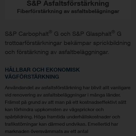
S&P Asfaltsförstärkning
Fiberförstärkning av asfaltsbelägningar
®
®
S&P Carbophalt
G och S&P Glasphalt
G
trottoarförstärkningar bekämpar sprickbildning
och förstärkning av asfaltbeläggningar.
HÅLLBAR OCH EKONOMISK
VÄGFÖRSTÄRKNING
Användandet av asfaltsförstärkning har blivit allt vanligare
vid renovering av asfaltsbeläggningar i många länder.
Främst på grund av att man på ett kostnadseffektivt sätt
kan förhindra uppkomsten av vägsprickor och
spårbildning. Höga framtida underhållskostnader och
trafikstörningar kan därmed undvikas. Emellertid har
marknaden översvämmats av ett antal