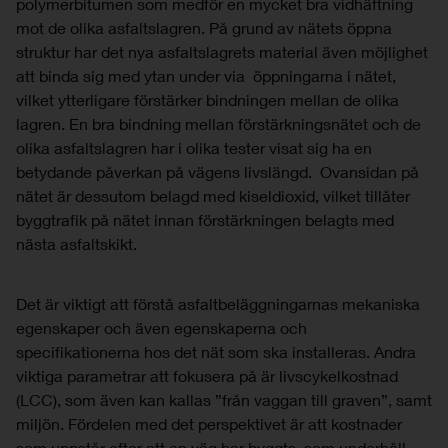
polymerbitumen som medför en mycket bra vidhäftning
mot de olika asfaltslagren. På grund av nätets öppna
struktur har det nya asfaltslagrets material även möjlighet
att binda sig med ytan under via öppningarna i nätet,
vilket ytterligare förstärker bindningen mellan de olika
lagren. En bra bindning mellan förstärkningsnätet och de
olika asfaltslagren har i olika tester visat sig ha en
betydande påverkan på vägens livslängd. Ovansidan på
nätet är dessutom belagd med kiseldioxid, vilket tillåter
byggtrafik på nätet innan förstärkningen belagts med
nästa asfaltskikt.
Det är viktigt att förstå asfaltbeläggningarnas mekaniska
egenskaper och även egenskaperna och
specifikationerna hos det nät som ska installeras. Andra
viktiga parametrar att fokusera på är livscykelkostnad
(LCC), som även kan kallas ”från vaggan till graven”, samt
miljön. Fördelen med det perspektivet är att kostnader
som uppstår efter att en väg har byggts, som underhåll,