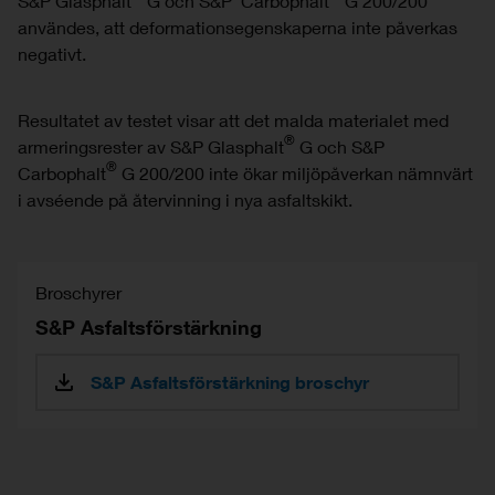
S&P Glasphalt
G och S&P Carbophalt
G 200/200
användes, att deformationsegenskaperna inte påverkas
negativt.
Resultatet av testet visar att det malda materialet med
®
armeringsrester av S&P Glasphalt
G och S&P
®
Carbophalt
G 200/200 inte ökar miljöpåverkan nämnvärt
i avséende på återvinning i nya asfaltskikt.
Broschyrer
S&P Asfaltsförstärkning
S&P Asfaltsförstärkning broschyr