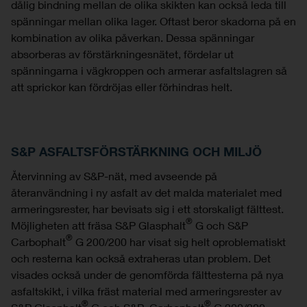
dålig bindning mellan de olika skikten kan också leda till
spänningar mellan olika lager. Oftast beror skadorna på en
kombination av olika påverkan. Dessa spänningar
absorberas av förstärkningesnätet, fördelar ut
spänningarna i vägkroppen och armerar asfaltslagren så
att sprickor kan fördröjas eller förhindras helt.
S&P ASFALTSFÖRSTÄRKNING OCH MILJÖ
Återvinning av S&P-nät, med avseende på
återanvändning i ny asfalt av det malda materialet med
armeringsrester, har bevisats sig i ett storskaligt fälttest.
®
Möjligheten att fräsa S&P Glasphalt
G och S&P
®
Carbophalt
G 200/200 har visat sig helt oproblematiskt
och resterna kan också extraheras utan problem. Det
visades också under de genomförda fälttesterna på nya
asfaltskikt, i vilka fräst material med armeringsrester av
®
®