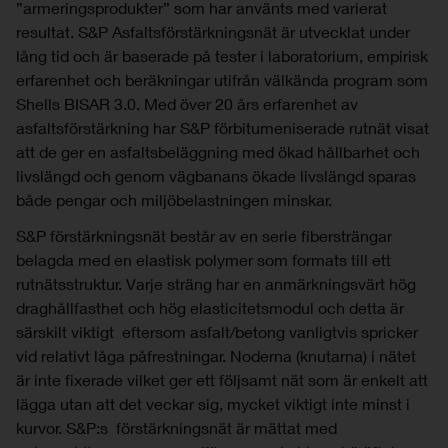
”armeringsprodukter” som har använts med varierat
resultat. S&P Asfaltsförstärkningsnät är utvecklat under
lång tid och är baserade på tester i laboratorium, empirisk
erfarenhet och beräkningar utifrån välkända program som
Shells BISAR 3.0. Med över 20 års erfarenhet av
asfaltsförstärkning har S&P förbitumeniserade rutnät visat
att de ger en asfaltsbeläggning med ökad hållbarhet och
livslängd och genom vägbanans ökade livslängd sparas
både pengar och miljöbelastningen minskar.
S&P förstärkningsnät består av en serie fibersträngar
belagda med en elastisk polymer som formats till ett
rutnätsstruktur. Varje sträng har en anmärkningsvärt hög
draghållfasthet och hög elasticitetsmodul och detta är
särskilt viktigt eftersom asfalt/betong vanligtvis spricker
vid relativt låga påfrestningar. Noderna (knutarna) i nätet
är inte fixerade vilket ger ett följsamt nät som är enkelt att
lägga utan att det veckar sig, mycket viktigt inte minst i
kurvor. S&P:s förstärkningsnät är mättat med