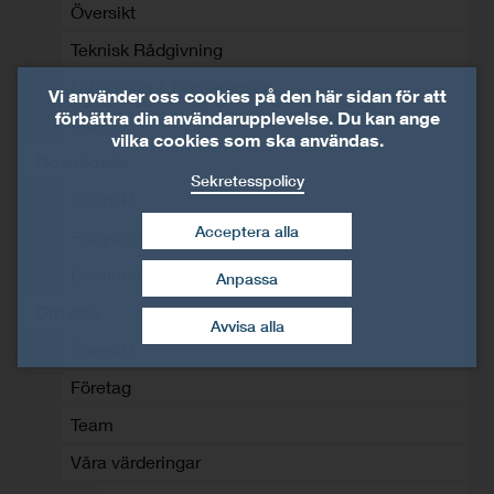
Översikt
Teknisk Rådgivning
Utbildning & Konferenser
Vi använder oss cookies på den här sidan för att
förbättra din användarupplevelse. Du kan ange
Videor
vilka cookies som ska användas.
Downloads
Sekretesspolicy
Översikt
Acceptera alla
Programvara
Dokumentation
Anpassa
dra tillbaka mitt
Om oss
samtycke
Avvisa alla
Översikt
Företag
Team
Våra värderingar