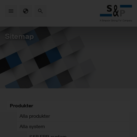
Skip
to
main
content
Sitemap
Produkter
Alla produkter
Alla system
S&P FRP-system