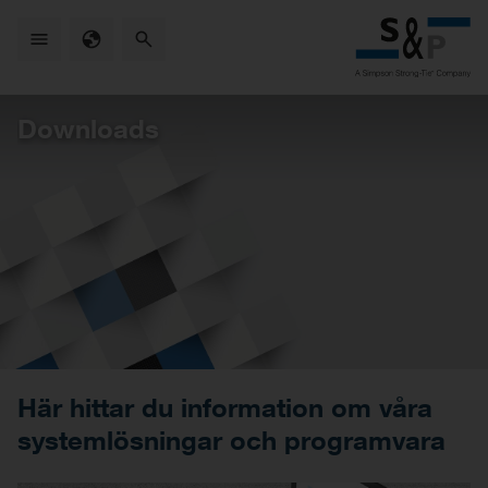
Skip
to
main
content
Downloads
Här hittar du information om våra
systemlösningar och programvara