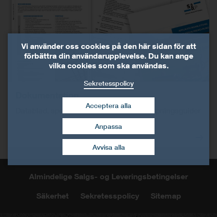
Vi använder oss cookies på den här sidan för att
förbättra din användarupplevelse. Du kan ange
vilka cookies som ska användas.
Sekretesspolicy
Dokumentation
Acceptera alla
Datablad, specifikationstexter och tillämpningsguider
Anpassa
dra tillbaka mitt
samtycke
Avvisa alla
Almindelige Salgs- og Leveringsbetingelser
Säkerhet
Sekretesspolicy
Sitemap