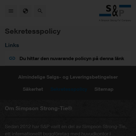
Skip
to
main
content
Sekretesspolicy
Links
Du hittar den nuvarande policyn på denna länk
Almindelige Salgs- og Leveringsbetingelser
Säkerhet
Sekretesspolicy
Sitemap
Om Simpson Strong-Tie®
Sedan 2012 har S&P varit en del av Simpson Strong-Tie,
ett internationellt byggföretag med huvudkontor i