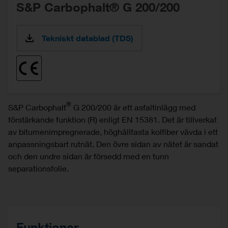
S&P Carbophalt® G 200/200
Tekniskt datablad (TDS)
®
S&P Carbophalt
G 200/200 är ett asfaltinlägg med
förstärkande funktion (R) enligt EN 15381. Det är tillverkat
av bitumenimpregnerade, höghållfasta kolfiber vävda i ett
anpassningsbart rutnät. Den övre sidan av nätet är sandat
och den undre sidan är försedd med en tunn
separationsfolie.
Funktioner