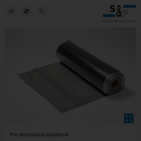
Skip
to
main
content
Pre-bitumiserat asfaltsnät