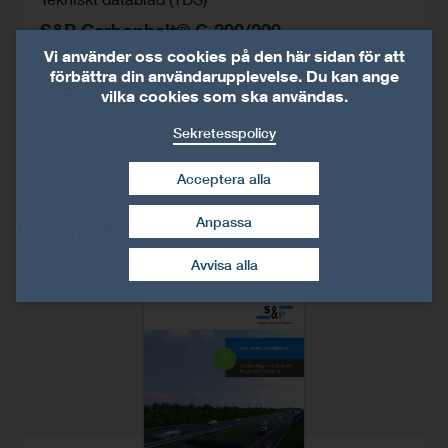
S&P Carbophalt® G 200/200
Vi använder oss cookies på den här sidan för att
förbättra din användarupplevelse. Du kan ange
S&P Carbophalt® G 200/200 Tekniskt
vilka cookies som ska användas.
Datablad (TDS)
Sekretesspolicy
Acceptera alla
Anpassa
Informativa dokument
dra tillbaka mitt
samtycke
Avvisa alla