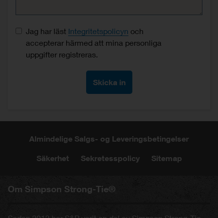
Dataskyddssamtycke
Jag har läst
Integritetspolicyn
och
accepterar härmed att mina personliga
uppgifter registreras.
Almindelige Salgs- og Leveringsbetingelser
Säkerhet
Sekretesspolicy
Sitemap
Om Simpson Strong-Tie®
Sedan 2012 har S&P varit en del av Simpson Strong-Tie,