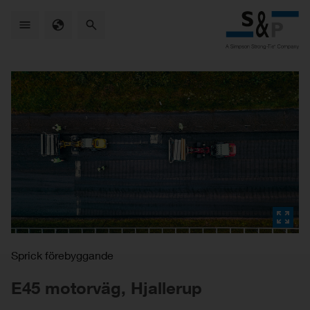
Skip
to
main
content
Sprick förebyggande
E45 motorväg, Hjallerup