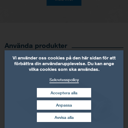
Använda produkter
Vi använder oss cookies på den här sidan för att
förbättra din användarupplevelse. Du kan ange
vilka cookies som ska användas.
Sekretesspolicy
Acceptera alla
Anpassa
dra tillbaka mitt
samtycke
Avvisa alla