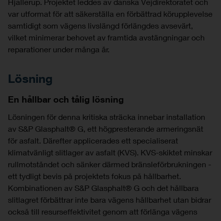
Hjallerup. Projektet leddes av danska Vejdirektoratet och
var utformat för att säkerställa en förbättrad körupplevelse
samtidigt som vägens livslängd förlängdes avsevärt,
vilket minimerar behovet av framtida avstängningar och
reparationer under många år.
Lösning
En hållbar och tålig lösning
Lösningen för denna kritiska sträcka innebar installation
av S&P Glasphalt® G, ett högpresterande armeringsnät
för asfalt. Därefter applicerades ett specialiserat
klimatvänligt slitlager av asfalt (KVS). KVS-skiktet minskar
rullmotståndet och sänker därmed bränsleförbrukningen -
ett tydligt bevis på projektets fokus på hållbarhet.
Kombinationen av S&P Glasphalt® G och det hållbara
slitlagret förbättrar inte bara vägens hållbarhet utan bidrar
också till resurseffektivitet genom att förlänga vägens