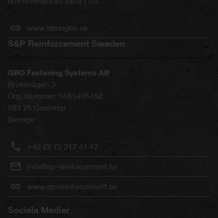
och leverans av varor i tid.
www.strongtie.se
S&P Reinforcement Sweden
GBO Fastening Systems AB
Bruksvägen 3
Org. Nummer: 5565405452
593 75
Gunnebo
Sverige
+46 (0) 72 317 41 42
info@sp-reinforcement.se
www.sp-reinforcement.se
Sociala Medier