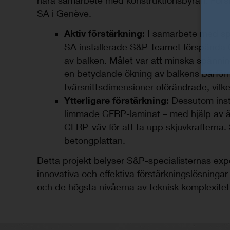
nära samarbete med konstruktionsbyrån. Först
SA i Genève.
Aktiv förstärkning:
I samarbete med spe
SA installerade S&P-teamet förspända
av balken. Målet var att minska spännin
en betydande ökning av balkens bärförm
tvärsnittsdimensioner oförändrade, vilk
Ytterligare förstärkning:
Dessutom insta
limmade CFRP-laminat – med hjälp av ä
CFRP-väv för att ta upp skjuvkrafterna. 
betongplattan.
Detta projekt belyser S&P-specialisternas exper
innovativa och effektiva förstärkningslösninga
och de högsta nivåerna av teknisk komplexitet