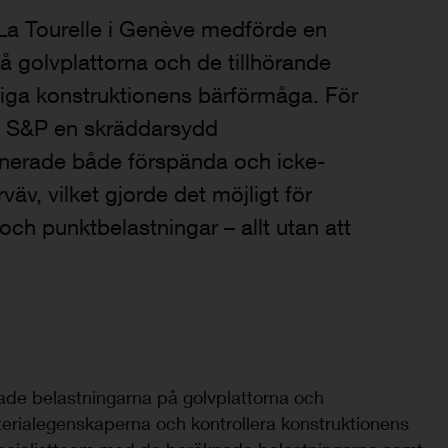
La Tourelle i Genève medförde en
 golvplattorna och de tillhörande
tliga konstruktionens bärförmåga. För
de S&P en skräddarsydd
inerade både förspända och icke-
äv, vilket gjorde det möjligt för
och punktbelastningar – allt utan att
ade belastningarna på golvplattorna och
aterialegenskaperna och kontrollera konstruktionens