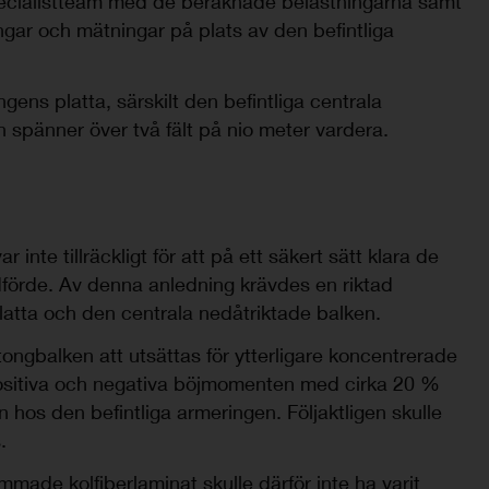
pecialistteam med de beräknade belastningarna samt
ngar och mätningar på plats av den befintliga
ns platta, särskilt den befintliga centrala
 spänner över två fält på nio meter vardera.
inte tillräckligt för att på ett säkert sätt klara de
dförde. Av denna anledning krävdes en riktad
platta och den centrala nedåtriktade balken.
tongbalken att utsättas för ytterligare koncentrerade
positiva och negativa böjmomenten med cirka 20 %
en hos den befintliga armeringen. Följaktligen skulle
.
mmade kolfiberlaminat skulle därför inte ha varit