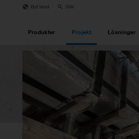
Skip
Byt land
Sök
to
main
content
Produkter
Projekt
Lösningar