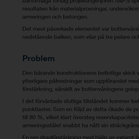
bärförmåga försåg projektingenjören S&P:s s
resultaten från materialprovningar, undersökni
armeringen och betongen.
Det mest påverkade elementet var bottenvåninge
nedstående balken, som vilar på tre pelare och
Problem
Den bärande konstruktionens befintliga skick var 
ytterligare påfrestningar som uppförandet me
förstärkning, särskilt av bottenvåningens golv
I det förväntade slutliga tillståndet kommer be
punktlaster. Som en följd av detta ökade de 
till 80 %, vilket klart översteg reservkapacitet
armeringsstålet snabbt ha nått sin sträckgräns
En ren dragförstärkning med hjälp av externt li