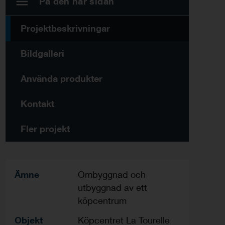
På den här sidan
Projektbeskrivningar
Bildgalleri
Använda produkter
Kontakt
Fler projekt
Ämne
Ombyggnad och
utbyggnad av ett
köpcentrum
Objekt
Köpcentret La Tourelle