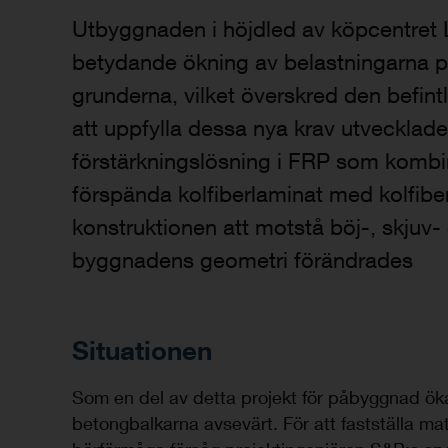
Utbyggnaden i höjdled av köpcentret 
betydande ökning av belastningarna på
grunderna, vilket överskred den befin
att uppfylla dessa nya krav utveckla
förstärkningslösning i FRP som komb
förspända kolfiberlaminat med kolfiberv
konstruktionen att motstå böj-, skjuv- 
byggnadens geometri förändrades
Situationen
Som en del av detta projekt för påbyggnad ök
betongbalkarna avsevärt. För att fastställa m