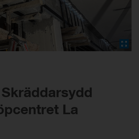
: Skräddarsydd
köpcentret La