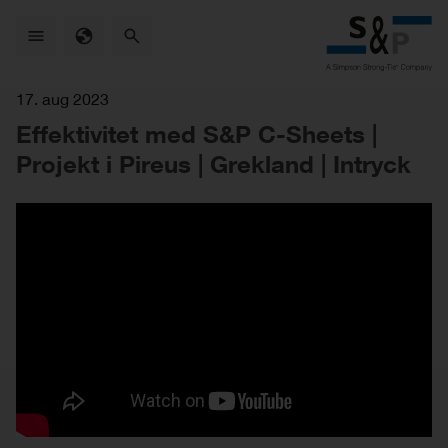
Skip
to
main
content
17. aug 2023
Effektivitet med S&P C-Sheets |
Projekt i Pireus | Grekland | Intryck