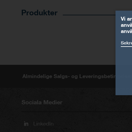
Produkter
Vi a
anvä
anv
Sekr
Almindelige Salgs- og Leveringsbetingelse
Sociala Medier
LinkedIn