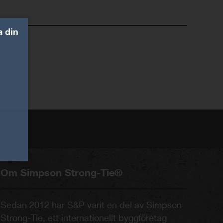
a din
Om Simpson Strong-Tie®
Sedan 2012 har S&P varit en del av Simpson
Strong-Tie, ett internationellt byggföretag