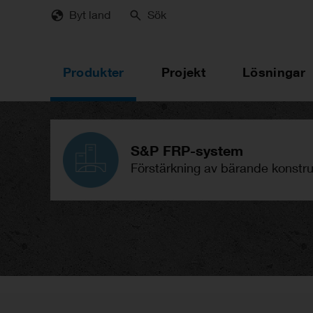
Skip
Byt land
Sök
to
main
content
Produkter
Projekt
Lösningar
S&P FRP-system
Förstärkning av bärande konstr