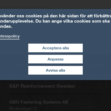
nvänder oss cookies på den här sidan för att förbättr
ndarupplevelse. Du kan ange vilka cookies som ska
ändas.
Inga artiklar tillgängliga.
etesspolicy
Acceptera alla
Anpassa
dra tillbaka mitt samtycke
r
Säkerhet
Sekretesspolicy
Sitemap
Avvisa alla
S&P Reinforcement Sweden
GBO Fastening Systems AB
Bruksvägen 3