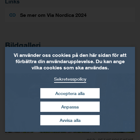
Links
Se mer om Via Nordica 2024
Bildgalleri
Vi använder oss cookies på den här sidan för att
förbättra din användarupplevelse. Du kan ange
vilka cookies som ska användas.
Sekretesspolicy
Acceptera alla
Anpassa
dra tillbaka mitt
samtycke
Avvisa alla
©SP-REINFORCEMENT