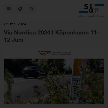
Skip
to
main
content
27. maj 2024
Via Nordica 2024 I Köpenhamn 11-
12 Juni
©SP-REINFORCEMENT